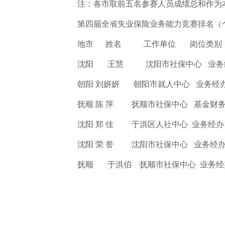
注：各市取前五名参赛人员成绩总和
第四届全省失业保险业务能力竞赛排名
地市 姓名 工作单位 岗位类别 
沈阳 王慧 沈阳市社保中心 业务经
朝阳 刘妍妍 朝阳市就人中心 业务经办
抚顺 陈 萍 抚顺市社保中心 基金财务
沈阳 郑 佳 于洪区人社中心 业务经办
沈阳 荣 誉 沈阳市社保中心 业务经办
抚顺 于洪伯 抚顺市社保中心 业务经