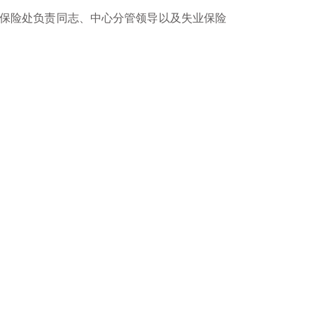
保险处负责同志、中心分管领导以及失业保险