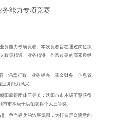
业务能力专项竞赛
保险业务能力专项竞赛。本次竞赛旨在通过岗位练
支政策精通、业务精湛、作风过硬的高素质经
参赛，涵盖行政、业务经办、基金财务、信息管
现业务能力风采。
朝阳获得团体三等奖；沈阳市市本级王慧获得
顺市市本级于洪伯获得个人三等奖。
超、争当标兵的浓厚氛围，为打造群众满意的