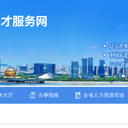
务大厅
办事指南
全省人力资源市场