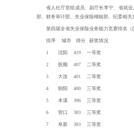
省人社厅党组成员、副厅长李宁、省就业
部、财务审计部、失业保险稽核部、纪委相关
第四届全省失业保险业务能力竞赛排名（
排序 城市 得分 获奖情况
1 沈阳 419 一等奖
2 抚顺 407 二等奖
3 大连 401 二等奖
4 朝阳 400 三等奖
5 本溪 396 三等奖
6 营口 383 三等奖
7 阜新 383 三等奖