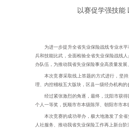
以赛促学强技能
为进一步提升全省失业保险战线专业水平和
兵和技能比武，全面检验全省失业保险战线人
办队伍，为推动我省失业保险事业高质量发展
本次竞赛采取线上答题的方式进行，坚持
理、内控稽核五大版块，区县一级经办机构的
经过紧张激烈的角逐，最终，沈阳市获得
个人一等奖，抚顺市市本级陈萍、朝阳市市本
本次竞赛的成功举办，极大地激发了全省
人社服务、推动我省失业保险工作再上新台阶