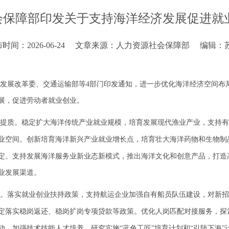
会保障部印发关于支持海洋经济发展促进就
时间：2026-06-24
文章来源：人力资源社会保障部
编辑：
发展改革委、交通运输部等4部门印发
通知
，
进一步优化海洋经济空间布
展，促进
劳动者
就业创业
。
提质
。
稳定扩大海洋传统产业就业规模，
培育发展现代渔业产业，支持有
业空间。
创新培育海洋新兴产业就业增长点，
培育壮大海洋药物和生物制
定。
支持发展
海洋服务业
新业态新模式，
推出海洋文化和创意产品，打造
业发展渠道。
。
落实就业创业扶持政策，
支持航运企业加强自有船员队伍建设，对新招
定落实稳岗返还、稳岗扩岗专项贷款等政策。
优化人岗匹配对接服务，
探
动。
加强
技术
技能人才培养
，
研究实施“蓝色工匠”培育计划
和
“引陆下海