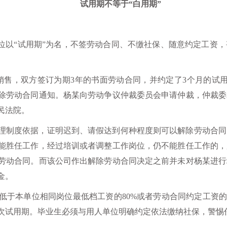
试用期不等于“白用期”
单位以“试用期”为名，不签劳动合同、不缴社保、随意约定工资
司任销售，双方签订为期3年的书面劳动合同，并约定了3个月的试
除劳动合同通知。杨某向劳动争议仲裁委员会申请仲裁，仲裁委
民法院。
理制度依据，证明迟到、请假达到何种程度则可以解除劳动合同
能胜任工作，经过培训或者调整工作岗位，仍不能胜任工作的，
劳动合同。而该公司作出解除劳动合同决定之前并未对杨某进行
金。
低于本单位相同岗位最低档工资的80%或者劳动合同约定工资的
试用期。毕业生必须与用人单位明确约定依法缴纳社保，警惕任何