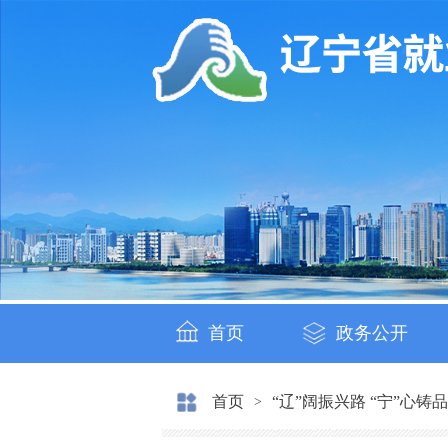
首页
政务公开
首页
“辽”阔振兴路 “宁”心铸
>