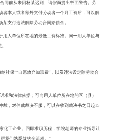
合同前从未因杨某迟到、请假而提出书面警告。劳
劳动者本人或者额外支付劳动者一个月工资后，可以解
杨某支付违法解除劳动合同赔偿金。
低于用人单位所在地的最低工资标准。同一用人单位与
法。
纳社保”“自愿放弃加班费”，以及违法设定除劳动合
诉求和法律依据；可向用人单位所在地的区（县）
仲裁，对仲裁裁决不服，可以在收到裁决书之日起15
一家化工企业。回顾求职历程，学院老师的专业指导让
帮我们熟悉签约全流程。”