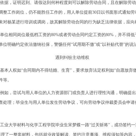
依据，证明迟到、请假达到何种程度则可以解除劳动合同，且在解除劳动
调整工作岗位，仍不能胜任工作的，用人单位提前30日以书面形式通知
未对杨某进行培训或调岗，故其解除劳动合同的行为缺乏法律依据，应向
单位相同岗位最低档工资的80%或者劳动合同约定工资的80%，并不得
位明确约定依法缴纳社保，警惕任何“试用期不缴”或“以补贴代替”的说
遇到纠纷主动维权
基本人权如“合同期内不得结婚、生育”，要求放弃法定权利如“自愿放弃缴
件等。
例如，尝试与用人单位的人力资源部门或负责人进行理性沟通，明确提出
查处理；毕业生与用人单位发生劳动争议，可向劳动争议仲裁委员会申请
工业大学材料与化学工程学院毕业生宋梦蝶一路“过关斩将”，成功签约
整理了一整套材料，包括就业政策解读、签约注意事项、维权须知等内容，