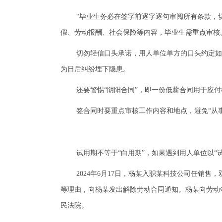
“毕业生务必在签字前逐字逐句审阅所有条款，
假、劳动报酬、社会保险等内容，毕业生需重点审核
切勿轻信口头承诺，用人单位单方的口头约定如
为日后纠纷埋下隐患。
还要警惕“阴阳合同”，即一份低薪合同用于应
签合同时要重点审核工作内容和地点，避免“从
试用期不等于“白用期”，如果遇到用人单位以
2024年6月17日，杨某入职某科技公司任销
等理由，向杨某发出解除劳动合同通知。杨某向劳动
民法院。