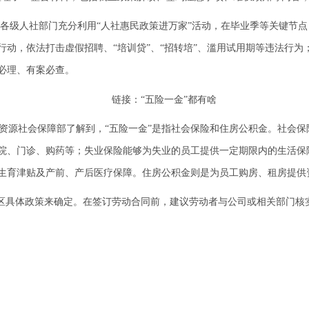
各级人社部门充分利用“人社惠民政策进万家”活动，在毕业季等关键节
行动，依法打击虚假招聘、“培训贷”、“招转培”、滥用试用期等违法行
必理、有案必查。
链接
：
“五险一金”都有啥
力资源社会保障部了解到，“五险一金”是指社会保险和住房公积金。社会
院、门诊、购药等；失业保险能够为失业的员工提供一定期限内的生活保
生育津贴及产前、产后医疗保障。住房公积金则是为员工购房、租房提供
区具体政策来确定。在签订劳动合同前，建议劳动者与公司或相关部门核实