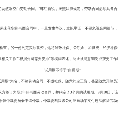
切勿签署空白劳动合同。”韩红新说，按照法律规定，劳动合同必须具备
。
果未落实到书面合同中，一旦发生争议，难以举证；不要忽视合同细节，
付检查，另一份约定实际薪资，这将导致社保、公积金、加班费、经济补
事相关工作”“根据公司需要安排”等模糊表述，防止被随意调岗或变更工作
试用期不等于“白用期”
“试用期”为名，不签劳动合同、不缴社保、随意约定工资，甚至随意开除
售，双方签订为期3年的书面劳动合同，并约定了3个月的试用期。9月10日
争议仲裁委员会申请仲裁，仲裁委裁决该公司应向杨某支付违法解除劳动