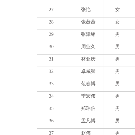
27
张艳
女
28
张薇薇
女
29
张津铭
男
30
周业久
男
31
林亚庆
男
32
卓威舜
男
33
范春博
男
34
季宏伟
男
35
郑玮伯
男
36
孟凡博
男
37
赵伟
男