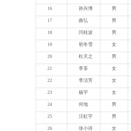
16
孙兴博
男
17
曲弘
男
18
闫桂波
男
19
初冬雪
女
20
杜天之
男
21
李苓
女
22
李洁芳
女
23
杨宇
女
24
何地
男
25
汪虹宇
男
26
张小诗
女