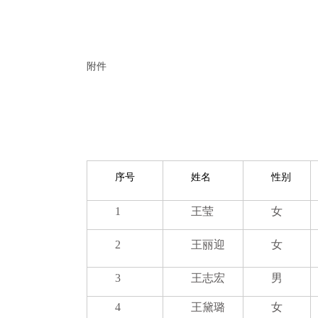
附件
序号
姓名
性别
1
王莹
女
2
王丽迎
女
3
王志宏
男
4
王黛璐
女