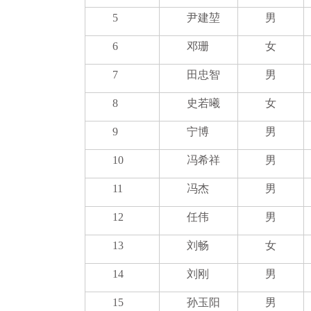
5
尹建堃
男
6
邓珊
女
7
田忠智
男
8
史若曦
女
9
宁博
男
10
冯希祥
男
11
冯杰
男
12
任伟
男
13
刘畅
女
14
刘刚
男
15
孙玉阳
男