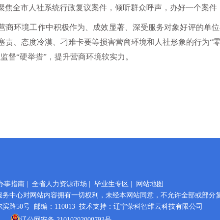
聚焦全市人社系统行政复议案件，倾听群众呼声，办好一个案件
营商环境工作中积极作为、成效显著、深受服务对象好评的单位
塞责、态度冷漠、刁难卡要等损害营商环境和人社形象的行为“零
监督“硬举措”，提升营商环境软实力。
办事指南
|
全省人力资源市场
|
毕业生专区
|
网站地图
服务中心对网站内容拥有一切权利，未经本网站同意，不允许全部或部分
路50号 邮编：110013 技术支持：辽宁荣科智维云科技有限公司
辽公网安备 21010202000793号