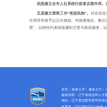
四是建立全市人社系统行政复议案件库。
五是建立营商工作“奖惩机制”。
对在优化
任用等举措予以正向激励。对推诿拖拉、敷衍
责”，以刚性约束倒逼履职尽责与靠前服务，以
首页
|
政务公开
|
服务大厅
|
版权说明：辽宁省就业和人才
地址：辽宁省沈阳市和平区哈尔滨
备案号：
辽ICP备07011309号-4